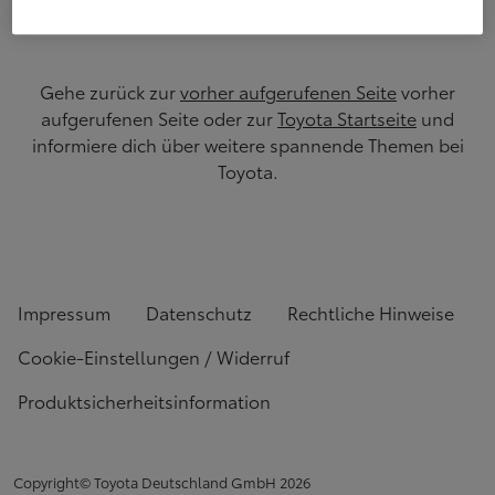
werden.
Gehe zurück zur
vorher aufgerufenen Seite
vorher
aufgerufenen Seite oder zur
Toyota Startseite
und
informiere dich über weitere spannende Themen bei
Toyota.
Impressum
Datenschutz
Rechtliche Hinweise
Cookie-Einstellungen / Widerruf
Produktsicherheitsinformation
Copyright© Toyota Deutschland GmbH
2026