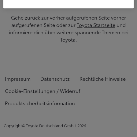
Gehe zurück zur
vorher aufgerufenen Seite
vorher
aufgerufenen Seite oder zur
Toyota Startseite
und
informiere dich über weitere spannende Themen bei
Toyota.
Impressum
Datenschutz
Rechtliche Hinweise
Cookie-Einstellungen / Widerruf
Produktsicherheitsinformation
Copyright© Toyota Deutschland GmbH
2026