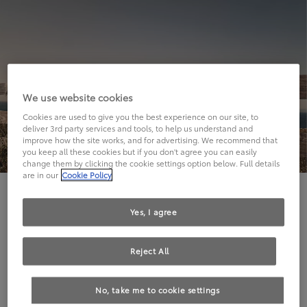
We use website cookies
Cookies are used to give you the best experience on our site, to
deliver 3rd party services and tools, to help us understand and
improve how the site works, and for advertising. We recommend that
you keep all these cookies but if you don't agree you can easily
change them by clicking the cookie settings option below. Full details
are in our
Cookie Policy
Hier geht's leider nicht weiter.
Yes, I agree
Reject All
Die angeforderte Seite kann leider nicht gefunden
No, take me to cookie settings
werden.