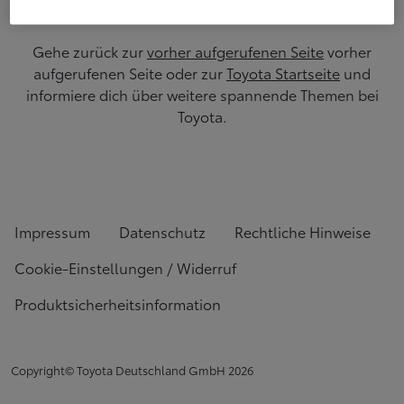
Gehe zurück zur
vorher aufgerufenen Seite
vorher
aufgerufenen Seite oder zur
Toyota Startseite
und
informiere dich über weitere spannende Themen bei
Toyota.
Impressum
Datenschutz
Rechtliche Hinweise
Cookie-Einstellungen / Widerruf
Produktsicherheitsinformation
Copyright© Toyota Deutschland GmbH
2026