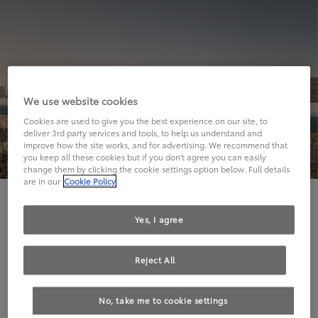
We use website cookies
Cookies are used to give you the best experience on our site, to
deliver 3rd party services and tools, to help us understand and
improve how the site works, and for advertising. We recommend that
you keep all these cookies but if you don't agree you can easily
change them by clicking the cookie settings option below. Full details
are in our
Cookie Policy
Hier geht's leider nicht weiter.
Yes, I agree
Reject All
Die angeforderte Seite kann leider nicht gefunden
No, take me to cookie settings
werden.