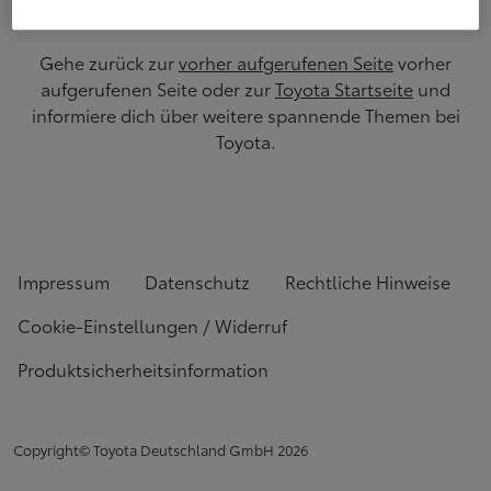
Gehe zurück zur
vorher aufgerufenen Seite
vorher
aufgerufenen Seite oder zur
Toyota Startseite
und
informiere dich über weitere spannende Themen bei
Toyota.
Impressum
Datenschutz
Rechtliche Hinweise
Cookie-Einstellungen / Widerruf
Produktsicherheitsinformation
Copyright© Toyota Deutschland GmbH
2026