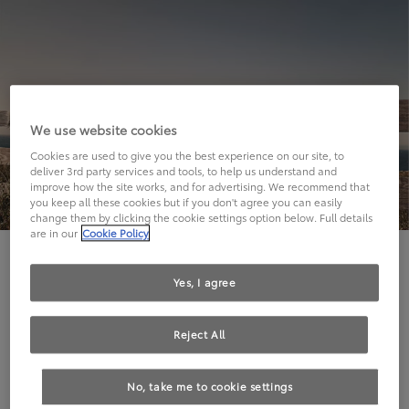
We use website cookies
Cookies are used to give you the best experience on our site, to
deliver 3rd party services and tools, to help us understand and
improve how the site works, and for advertising. We recommend that
you keep all these cookies but if you don't agree you can easily
change them by clicking the cookie settings option below. Full details
are in our
Cookie Policy
Hier geht's leider nicht weiter.
Yes, I agree
Reject All
Die angeforderte Seite kann leider nicht gefunden
No, take me to cookie settings
werden.