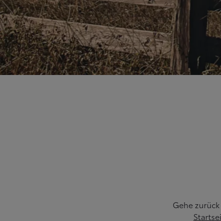
Gehe zurück
Startse