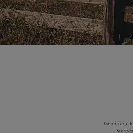
Gehe zurück
Startse