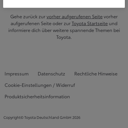
Gehe zurück zur
vorher aufgerufenen Seite
vorher
aufgerufenen Seite oder zur
Toyota Startseite
und
informiere dich über weitere spannende Themen bei
Toyota.
Impressum
Datenschutz
Rechtliche Hinweise
Cookie-Einstellungen / Widerruf
Produktsicherheitsinformation
Copyright© Toyota Deutschland GmbH
2026