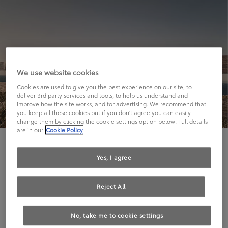
We use website cookies
Cookies are used to give you the best experience on our site, to
deliver 3rd party services and tools, to help us understand and
improve how the site works, and for advertising. We recommend that
you keep all these cookies but if you don't agree you can easily
change them by clicking the cookie settings option below. Full details
are in our
Cookie Policy
Hier geht's leider nicht weiter.
Yes, I agree
Reject All
Die angeforderte Seite kann leider nicht gefunden
No, take me to cookie settings
werden.