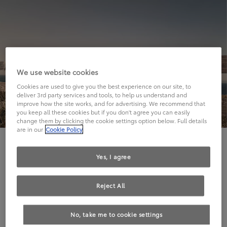
We use website cookies
Cookies are used to give you the best experience on our site, to
deliver 3rd party services and tools, to help us understand and
improve how the site works, and for advertising. We recommend that
you keep all these cookies but if you don't agree you can easily
change them by clicking the cookie settings option below. Full details
are in our
Cookie Policy
Hier geht's leider nicht weiter.
Yes, I agree
Reject All
Die angeforderte Seite kann leider nicht gefunden
No, take me to cookie settings
werden.