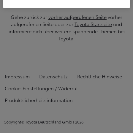
Gehe zurück zur
vorher aufgerufenen Seite
vorher
aufgerufenen Seite oder zur
Toyota Startseite
und
informiere dich über weitere spannende Themen bei
Toyota.
Impressum
Datenschutz
Rechtliche Hinweise
Cookie-Einstellungen / Widerruf
Produktsicherheitsinformation
Copyright© Toyota Deutschland GmbH
2026