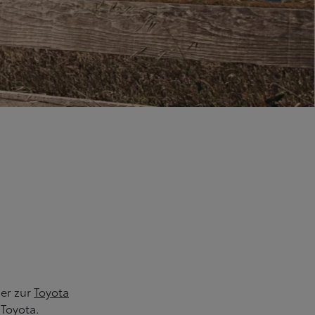
er zur
Toyota
Toyota.