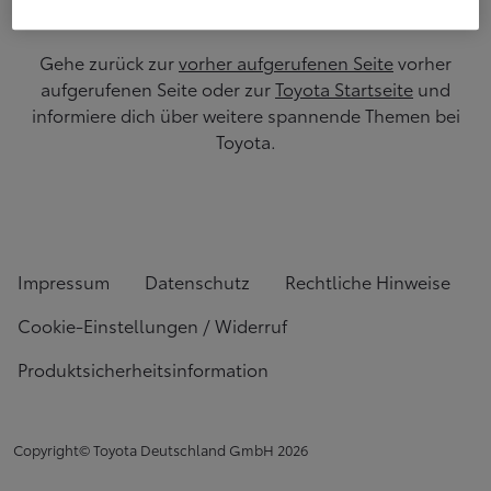
Gehe zurück zur
vorher aufgerufenen Seite
vorher
aufgerufenen Seite oder zur
Toyota Startseite
und
informiere dich über weitere spannende Themen bei
Toyota.
Impressum
Datenschutz
Rechtliche Hinweise
Cookie-Einstellungen / Widerruf
Produktsicherheitsinformation
Copyright© Toyota Deutschland GmbH
2026