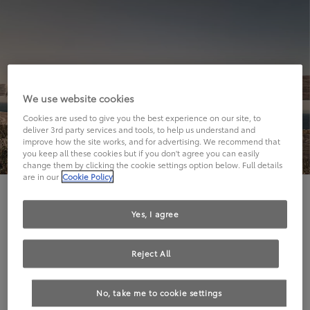
We use website cookies
Cookies are used to give you the best experience on our site, to
deliver 3rd party services and tools, to help us understand and
improve how the site works, and for advertising. We recommend that
you keep all these cookies but if you don't agree you can easily
change them by clicking the cookie settings option below. Full details
are in our
Cookie Policy
Hier geht's leider nicht weiter.
Yes, I agree
Reject All
Die angeforderte Seite kann leider nicht gefunden
No, take me to cookie settings
werden.