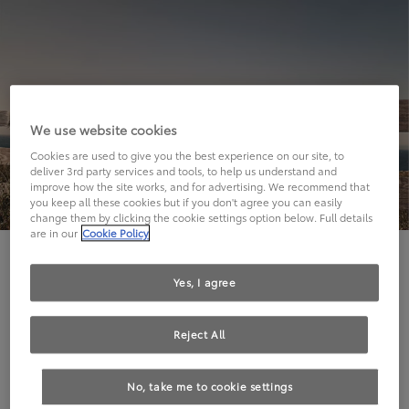
We use website cookies
Cookies are used to give you the best experience on our site, to
deliver 3rd party services and tools, to help us understand and
improve how the site works, and for advertising. We recommend that
you keep all these cookies but if you don't agree you can easily
change them by clicking the cookie settings option below. Full details
are in our
Cookie Policy
Hier geht's leider nicht weiter.
Yes, I agree
Reject All
Die angeforderte Seite kann leider nicht gefunden
No, take me to cookie settings
werden.