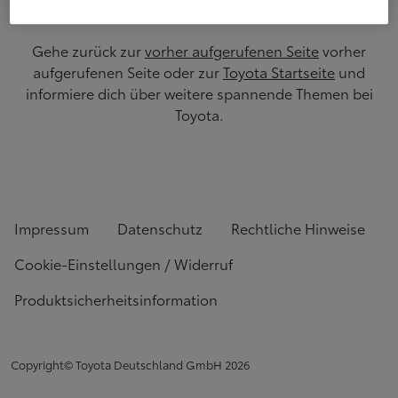
Gehe zurück zur
vorher aufgerufenen Seite
vorher
aufgerufenen Seite oder zur
Toyota Startseite
und
informiere dich über weitere spannende Themen bei
Toyota.
Impressum
Datenschutz
Rechtliche Hinweise
Cookie-Einstellungen / Widerruf
Produktsicherheitsinformation
Copyright© Toyota Deutschland GmbH
2026