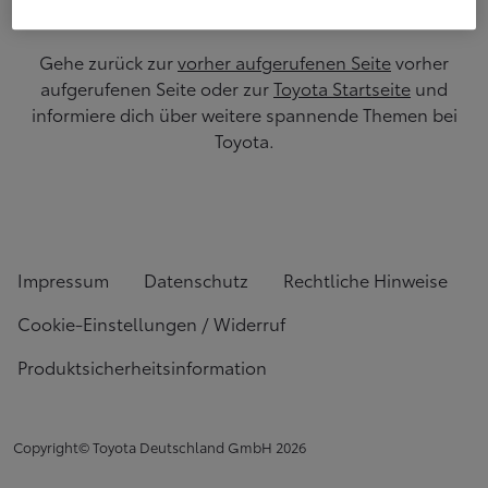
Gehe zurück zur
vorher aufgerufenen Seite
vorher
aufgerufenen Seite oder zur
Toyota Startseite
und
informiere dich über weitere spannende Themen bei
Toyota.
Impressum
Datenschutz
Rechtliche Hinweise
Cookie-Einstellungen / Widerruf
Produktsicherheitsinformation
Copyright© Toyota Deutschland GmbH
2026