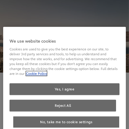
We use website cookies
Cookies are used to give you the best experience on our site, to
deliver 3rd party services and tools, to help us understand and
improve how the site works, and for advertising. We recommend that
you keep all these cookies but if you don't agree you can easily
change them by clicking the cookie settings option below. Full details
are in our
Cookie Policy
Hier geht's leider nicht weiter.
Yes, I agree
Reject All
Die angeforderte Seite kann leider nicht gefunden
No, take me to cookie settings
werden.