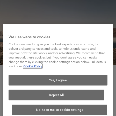
We use website cookies
Cookies are used to give you the best experience on our site, to
deliver 3rd party services and tools, to help us understand and
improve how the site works, and for advertising. We recommend that
you keep all these cookies but if you don't agree you can easily
change them by clicking the cookie settings option below. Full details
are in our
Cookie Policy
Hier geht's leider nicht weiter.
Yes, I agree
Reject All
Die angeforderte Seite kann leider nicht gefunden
No, take me to cookie settings
werden.