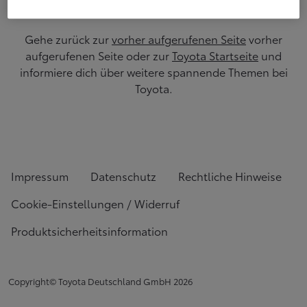
Gehe zurück zur
vorher aufgerufenen Seite
vorher
aufgerufenen Seite oder zur
Toyota Startseite
und
informiere dich über weitere spannende Themen bei
Toyota.
Impressum
Datenschutz
Rechtliche Hinweise
Cookie-Einstellungen / Widerruf
Produktsicherheitsinformation
Copyright© Toyota Deutschland GmbH
2026