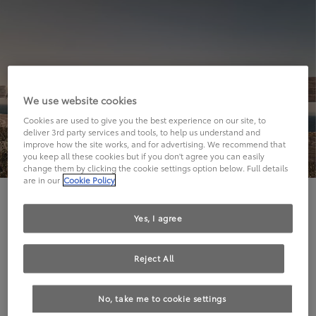
We use website cookies
Cookies are used to give you the best experience on our site, to
deliver 3rd party services and tools, to help us understand and
improve how the site works, and for advertising. We recommend that
you keep all these cookies but if you don't agree you can easily
change them by clicking the cookie settings option below. Full details
are in our
Cookie Policy
Hier geht's leider nicht weiter.
Yes, I agree
Reject All
Die angeforderte Seite kann leider nicht gefunden
No, take me to cookie settings
werden.