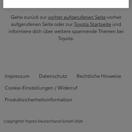
Gehe zurück zur
vorher aufgerufenen Seite
vorher
aufgerufenen Seite oder zur
Toyota Startseite
und
informiere dich über weitere spannende Themen bei
Toyota.
Impressum
Datenschutz
Rechtliche Hinweise
Cookie-Einstellungen / Widerruf
Produktsicherheitsinformation
Copyright© Toyota Deutschland GmbH
2026