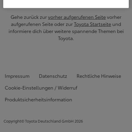
Gehe zurück zur
vorher aufgerufenen Seite
vorher
aufgerufenen Seite oder zur
Toyota Startseite
und
informiere dich über weitere spannende Themen bei
Toyota.
Impressum
Datenschutz
Rechtliche Hinweise
Cookie-Einstellungen / Widerruf
Produktsicherheitsinformation
Copyright© Toyota Deutschland GmbH
2026