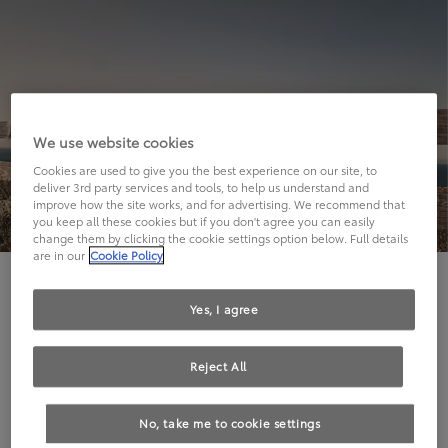
We use website cookies
Cookies are used to give you the best experience on our site, to
deliver 3rd party services and tools, to help us understand and
improve how the site works, and for advertising. We recommend that
you keep all these cookies but if you don't agree you can easily
change them by clicking the cookie settings option below. Full details
are in our
Cookie Policy
Hier geht's leider nicht weiter.
Yes, I agree
Reject All
Die angeforderte Seite kann leider nicht gefunden
No, take me to cookie settings
werden.