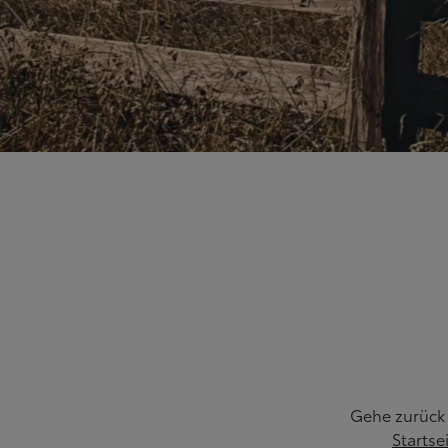
Gehe zurück
Startse