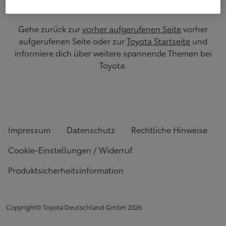
Gehe zurück zur
vorher aufgerufenen Seite
vorher
aufgerufenen Seite oder zur
Toyota Startseite
und
informiere dich über weitere spannende Themen bei
Toyota.
Impressum
Datenschutz
Rechtliche Hinweise
Cookie-Einstellungen / Widerruf
Produktsicherheitsinformation
Copyright© Toyota Deutschland GmbH
2026