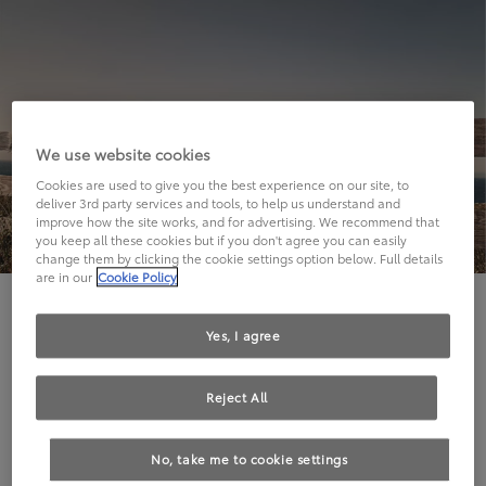
We use website cookies
Cookies are used to give you the best experience on our site, to
deliver 3rd party services and tools, to help us understand and
improve how the site works, and for advertising. We recommend that
you keep all these cookies but if you don't agree you can easily
change them by clicking the cookie settings option below. Full details
are in our
Cookie Policy
Hier geht's leider nicht weiter.
Yes, I agree
Reject All
Die angeforderte Seite kann leider nicht gefunden
No, take me to cookie settings
werden.