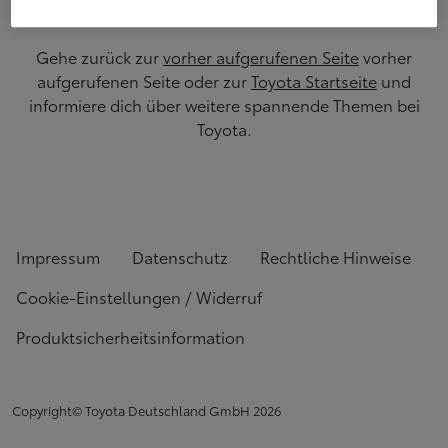
Gehe zurück zur
vorher aufgerufenen Seite
vorher
aufgerufenen Seite oder zur
Toyota Startseite
und
informiere dich über weitere spannende Themen bei
Toyota.
Impressum
Datenschutz
Rechtliche Hinweise
Cookie-Einstellungen / Widerruf
Produktsicherheitsinformation
Copyright© Toyota Deutschland GmbH
2026