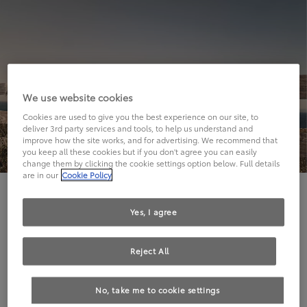
We use website cookies
Cookies are used to give you the best experience on our site, to
deliver 3rd party services and tools, to help us understand and
improve how the site works, and for advertising. We recommend that
you keep all these cookies but if you don't agree you can easily
change them by clicking the cookie settings option below. Full details
are in our
Cookie Policy
Hier geht's leider nicht weiter.
Yes, I agree
Reject All
Die angeforderte Seite kann leider nicht gefunden
No, take me to cookie settings
werden.