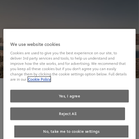
We use website cookies
Cookies are used to give you the best experience on our site, to
deliver 3rd party services and tools, to help us understand and
improve how the site works, and for advertising. We recommend that
you keep all these cookies but if you don't agree you can easily
change them by clicking the cookie settings option below. Full details
are in our
Cookie Policy
Hier geht's leider nicht weiter.
Yes, I agree
Reject All
Die angeforderte Seite kann leider nicht gefunden
No, take me to cookie settings
werden.