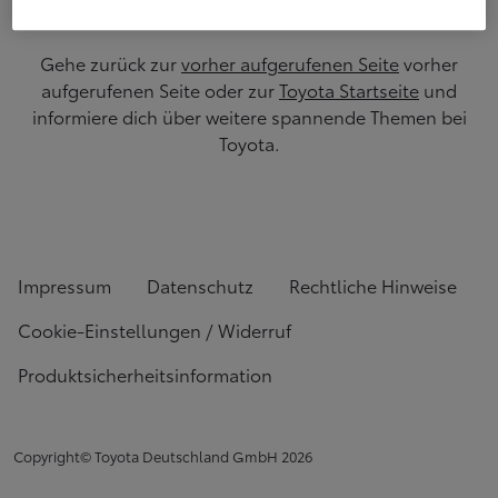
Gehe zurück zur
vorher aufgerufenen Seite
vorher
aufgerufenen Seite oder zur
Toyota Startseite
und
informiere dich über weitere spannende Themen bei
Toyota.
Impressum
Datenschutz
Rechtliche Hinweise
Cookie-Einstellungen / Widerruf
Produktsicherheitsinformation
Copyright© Toyota Deutschland GmbH
2026