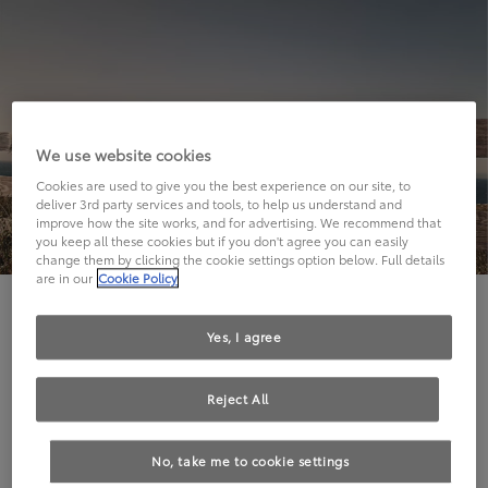
We use website cookies
Cookies are used to give you the best experience on our site, to
deliver 3rd party services and tools, to help us understand and
improve how the site works, and for advertising. We recommend that
you keep all these cookies but if you don't agree you can easily
change them by clicking the cookie settings option below. Full details
are in our
Cookie Policy
Hier geht's leider nicht weiter.
Yes, I agree
Reject All
Die angeforderte Seite kann leider nicht gefunden
No, take me to cookie settings
werden.