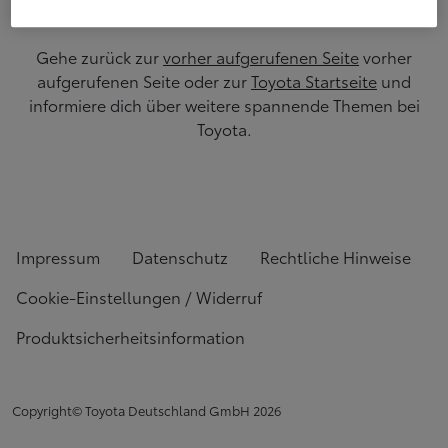
Gehe zurück zur
vorher aufgerufenen Seite
vorher
aufgerufenen Seite oder zur
Toyota Startseite
und
informiere dich über weitere spannende Themen bei
Toyota.
Impressum
Datenschutz
Rechtliche Hinweise
Cookie-Einstellungen / Widerruf
Produktsicherheitsinformation
Copyright© Toyota Deutschland GmbH
2026