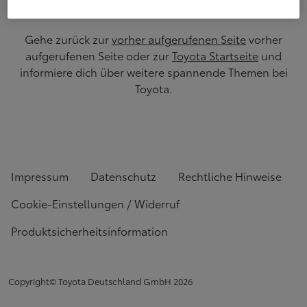
Gehe zurück zur
vorher aufgerufenen Seite
vorher
aufgerufenen Seite oder zur
Toyota Startseite
und
informiere dich über weitere spannende Themen bei
Toyota.
Impressum
Datenschutz
Rechtliche Hinweise
Cookie-Einstellungen / Widerruf
Produktsicherheitsinformation
Copyright© Toyota Deutschland GmbH
2026