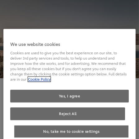
We use website cookies
Cookies are used to give you the best experience on our site, to
deliver 3rd party services and tools, to help us understand and
improve how the site works, and for advertising. We recommend that
you keep all these cookies but if you don't agree you can easily
change them by clicking the cookie settings option below. Full details
are in our
Cookie Policy
Hier geht's leider nicht weiter.
Yes, I agree
Reject All
Die angeforderte Seite kann leider nicht gefunden
No, take me to cookie settings
werden.