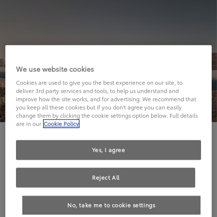
We use website cookies
Cookies are used to give you the best experience on our site, to
deliver 3rd party services and tools, to help us understand and
improve how the site works, and for advertising. We recommend that
you keep all these cookies but if you don't agree you can easily
change them by clicking the cookie settings option below. Full details
are in our
Cookie Policy
Hier geht's leider nicht weiter.
Yes, I agree
Reject All
Die angeforderte Seite kann leider nicht gefunden
No, take me to cookie settings
werden.