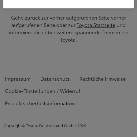
Gehe zurück zur
vorher aufgerufenen Seite
vorher
aufgerufenen Seite oder zur
Toyota Startseite
und
informiere dich über weitere spannende Themen bei
Toyota.
Impressum
Datenschutz
Rechtliche Hinweise
Cookie-Einstellungen / Widerruf
Produktsicherheitsinformation
Copyright© Toyota Deutschland GmbH
2026