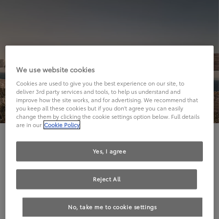
We use website cookies
Cookies are used to give you the best experience on our site, to
deliver 3rd party services and tools, to help us understand and
improve how the site works, and for advertising. We recommend that
you keep all these cookies but if you don't agree you can easily
change them by clicking the cookie settings option below. Full details
are in our
Cookie Policy
Hier geht's leider nicht weiter.
Yes, I agree
Reject All
Die angeforderte Seite kann leider nicht gefunden
No, take me to cookie settings
werden.