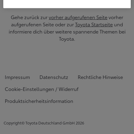
Gehe zurück zur
vorher aufgerufenen Seite
vorher
aufgerufenen Seite oder zur
Toyota Startseite
und
informiere dich über weitere spannende Themen bei
Toyota.
Impressum
Datenschutz
Rechtliche Hinweise
Cookie-Einstellungen / Widerruf
Produktsicherheitsinformation
Copyright© Toyota Deutschland GmbH
2026