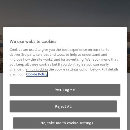
We use website cookies
Cookies are used to give you the best experience on our site, to
deliver 3rd party services and tools, to help us understand and
improve how the site works, and for advertising. We recommend that
you keep all these cookies but if you don't agree you can easily
change them by clicking the cookie settings option below. Full details
are in our
Cookie Policy
Hier geht's leider nicht weiter.
Yes, I agree
Reject All
Die angeforderte Seite kann leider nicht gefunden
No, take me to cookie settings
werden.