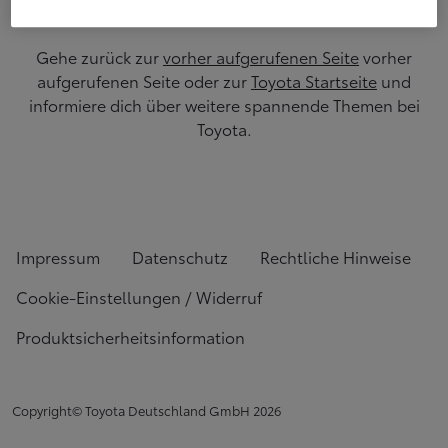
Gehe zurück zur
vorher aufgerufenen Seite
vorher
aufgerufenen Seite oder zur
Toyota Startseite
und
informiere dich über weitere spannende Themen bei
Toyota.
Impressum
Datenschutz
Rechtliche Hinweise
Cookie-Einstellungen / Widerruf
Produktsicherheitsinformation
Copyright© Toyota Deutschland GmbH
2026