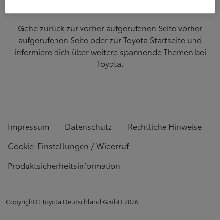
Gehe zurück zur
vorher aufgerufenen Seite
vorher
aufgerufenen Seite oder zur
Toyota Startseite
und
informiere dich über weitere spannende Themen bei
Toyota.
Impressum
Datenschutz
Rechtliche Hinweise
Cookie-Einstellungen / Widerruf
Produktsicherheitsinformation
Copyright© Toyota Deutschland GmbH
2026