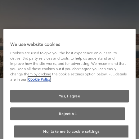
We use website cookies
Cookies are used to give you the best experience on our site, to
deliver 3rd party services and tools, to help us understand and
improve how the site works, and for advertising. We recommend that
you keep all these cookies but if you don't agree you can easily
change them by clicking the cookie settings option below. Full details
are in our
Cookie Policy
Hier geht's leider nicht weiter.
Yes, I agree
Reject All
Die angeforderte Seite kann leider nicht gefunden
No, take me to cookie settings
werden.