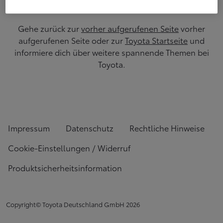
Gehe zurück zur
vorher aufgerufenen Seite
vorher
aufgerufenen Seite oder zur
Toyota Startseite
und
informiere dich über weitere spannende Themen bei
Toyota.
Impressum
Datenschutz
Rechtliche Hinweise
Cookie-Einstellungen / Widerruf
Produktsicherheitsinformation
Copyright© Toyota Deutschland GmbH
2026