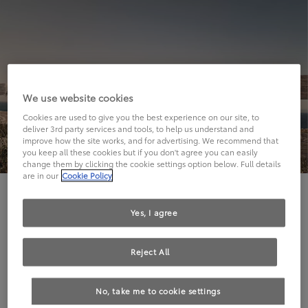
We use website cookies
Cookies are used to give you the best experience on our site, to
deliver 3rd party services and tools, to help us understand and
improve how the site works, and for advertising. We recommend that
you keep all these cookies but if you don't agree you can easily
change them by clicking the cookie settings option below. Full details
are in our
Cookie Policy
Hier geht's leider nicht weiter.
Yes, I agree
Reject All
Die angeforderte Seite kann leider nicht gefunden
No, take me to cookie settings
werden.