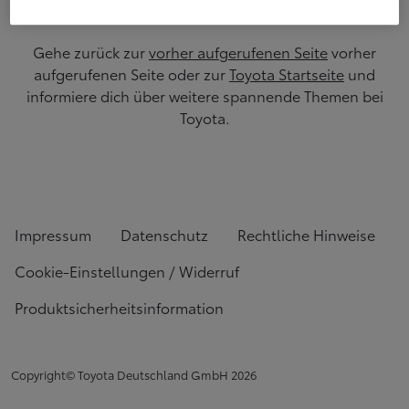
Gehe zurück zur
vorher aufgerufenen Seite
vorher
aufgerufenen Seite oder zur
Toyota Startseite
und
informiere dich über weitere spannende Themen bei
Toyota.
Impressum
Datenschutz
Rechtliche Hinweise
Cookie-Einstellungen / Widerruf
Produktsicherheitsinformation
Copyright© Toyota Deutschland GmbH
2026