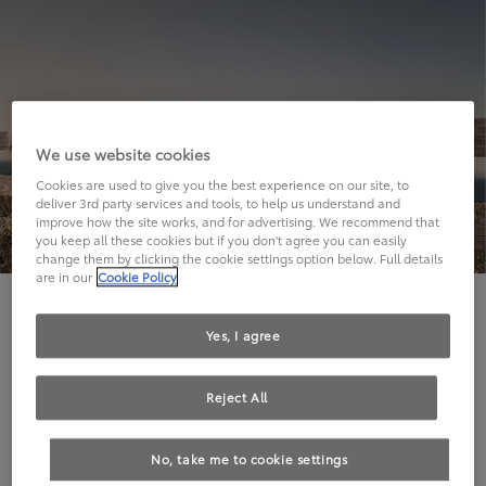
We use website cookies
Cookies are used to give you the best experience on our site, to
deliver 3rd party services and tools, to help us understand and
improve how the site works, and for advertising. We recommend that
you keep all these cookies but if you don't agree you can easily
change them by clicking the cookie settings option below. Full details
are in our
Cookie Policy
Hier geht's leider nicht weiter.
Yes, I agree
Reject All
Die angeforderte Seite kann leider nicht gefunden
No, take me to cookie settings
werden.