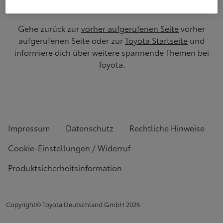
Gehe zurück zur
vorher aufgerufenen Seite
vorher
aufgerufenen Seite oder zur
Toyota Startseite
und
informiere dich über weitere spannende Themen bei
Toyota.
Impressum
Datenschutz
Rechtliche Hinweise
Cookie-Einstellungen / Widerruf
Produktsicherheitsinformation
Copyright© Toyota Deutschland GmbH
2026