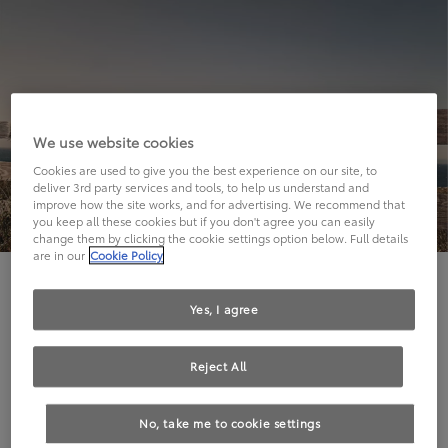
We use website cookies
Cookies are used to give you the best experience on our site, to
deliver 3rd party services and tools, to help us understand and
improve how the site works, and for advertising. We recommend that
you keep all these cookies but if you don't agree you can easily
change them by clicking the cookie settings option below. Full details
are in our
Cookie Policy
Hier geht's leider nicht weiter.
Yes, I agree
Reject All
Die angeforderte Seite kann leider nicht gefunden
No, take me to cookie settings
werden.