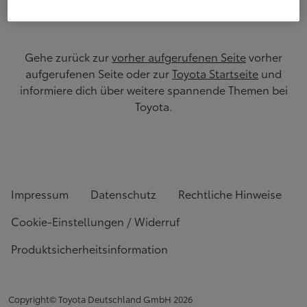
werden.
Gehe zurück zur
vorher aufgerufenen Seite
vorher
aufgerufenen Seite oder zur
Toyota Startseite
und
informiere dich über weitere spannende Themen bei
Toyota.
Impressum
Datenschutz
Rechtliche Hinweise
Cookie-Einstellungen / Widerruf
Produktsicherheitsinformation
Copyright© Toyota Deutschland GmbH
2026