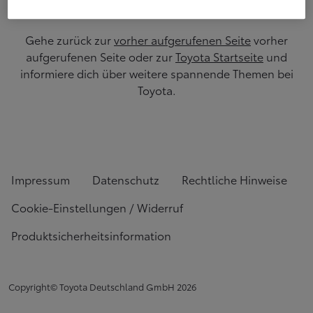
Gehe zurück zur
vorher aufgerufenen Seite
vorher
aufgerufenen Seite oder zur
Toyota Startseite
und
informiere dich über weitere spannende Themen bei
Toyota.
Impressum
Datenschutz
Rechtliche Hinweise
Cookie-Einstellungen / Widerruf
Produktsicherheitsinformation
Copyright© Toyota Deutschland GmbH
2026