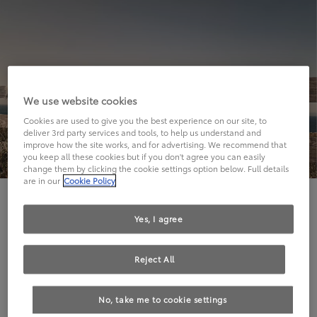
We use website cookies
Cookies are used to give you the best experience on our site, to
deliver 3rd party services and tools, to help us understand and
improve how the site works, and for advertising. We recommend that
you keep all these cookies but if you don't agree you can easily
change them by clicking the cookie settings option below. Full details
are in our
Cookie Policy
Hier geht's leider nicht weiter.
Yes, I agree
Reject All
Die angeforderte Seite kann leider nicht gefunden
No, take me to cookie settings
werden.