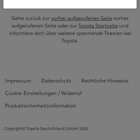
Gehe zurück zur
vorher aufgerufenen Seite
vorher
aufgerufenen Seite oder zur
Toyota Startseite
und
informiere dich über weitere spannende Themen bei
Toyota.
Impressum
Datenschutz
Rechtliche Hinweise
Cookie-Einstellungen / Widerruf
Produktsicherheitsinformation
Copyright© Toyota Deutschland GmbH
2026