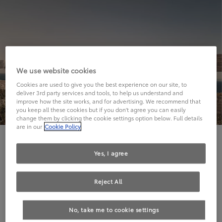
We use website cookies
Cookies are used to give you the best experience on our site, to
deliver 3rd party services and tools, to help us understand and
improve how the site works, and for advertising. We recommend that
you keep all these cookies but if you don't agree you can easily
change them by clicking the cookie settings option below. Full details
are in our
Cookie Policy
Hier geht's leider nicht weiter.
Yes, I agree
Reject All
Die angeforderte Seite kann leider nicht gefunden
No, take me to cookie settings
werden.