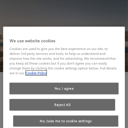
We use website cookies
Cookies are used to give you the best experience on our site, to
deliver 3rd party services and tools, to help us understand and
improve how the site works, and for advertising. We recommend that
you keep all these cookies but if you don't agree you can easily
change them by clicking the cookie settings option below. Full details
are in our
Cookie Policy
Hier geht's leider nicht weiter.
Yes, I agree
Reject All
Die angeforderte Seite kann leider nicht gefunden
No, take me to cookie settings
werden.