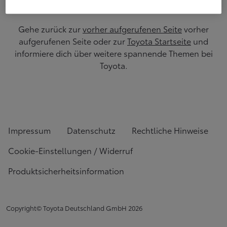
Gehe zurück zur
vorher aufgerufenen Seite
vorher
aufgerufenen Seite oder zur
Toyota Startseite
und
informiere dich über weitere spannende Themen bei
Toyota.
Impressum
Datenschutz
Rechtliche Hinweise
Cookie-Einstellungen / Widerruf
Produktsicherheitsinformation
Copyright© Toyota Deutschland GmbH
2026