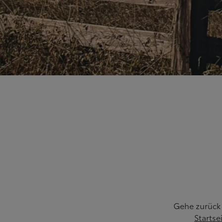
Gehe zurück
Startse