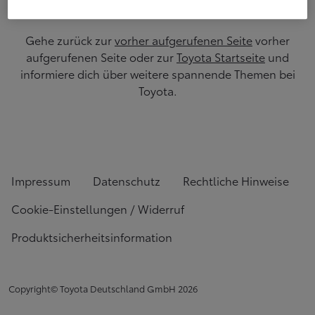
Gehe zurück zur
vorher aufgerufenen Seite
vorher
aufgerufenen Seite oder zur
Toyota Startseite
und
informiere dich über weitere spannende Themen bei
Toyota.
Impressum
Datenschutz
Rechtliche Hinweise
Cookie-Einstellungen / Widerruf
Produktsicherheitsinformation
Copyright© Toyota Deutschland GmbH
2026