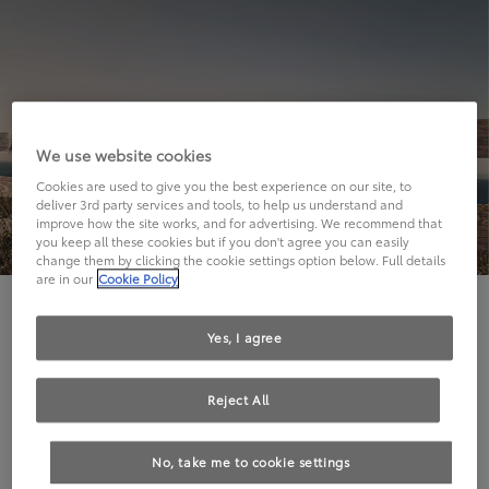
We use website cookies
Cookies are used to give you the best experience on our site, to
deliver 3rd party services and tools, to help us understand and
improve how the site works, and for advertising. We recommend that
you keep all these cookies but if you don't agree you can easily
change them by clicking the cookie settings option below. Full details
are in our
Cookie Policy
Hier geht's leider nicht weiter.
Yes, I agree
Reject All
Die angeforderte Seite kann leider nicht gefunden
No, take me to cookie settings
werden.