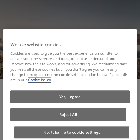
We use website cookies
Cookies are used to give you the best experience on our site, to
deliver 3rd party services and tools, to help us understand and
improve how the site works, and for advertising. We recommend that
you keep all these cookies but if you don't agree you can easily
change them by clicking the cookie settings option below. Full details
are in our
Cookie Policy
Hier geht's leider nicht weiter.
Yes, I agree
Reject All
Die angeforderte Seite kann leider nicht gefunden
No, take me to cookie settings
werden.