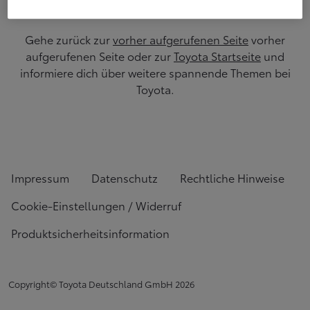
Gehe zurück zur
vorher aufgerufenen Seite
vorher
aufgerufenen Seite oder zur
Toyota Startseite
und
informiere dich über weitere spannende Themen bei
Toyota.
Impressum
Datenschutz
Rechtliche Hinweise
Cookie-Einstellungen / Widerruf
Produktsicherheitsinformation
Copyright© Toyota Deutschland GmbH
2026