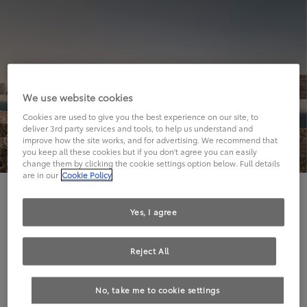
We use website cookies
Cookies are used to give you the best experience on our site, to
deliver 3rd party services and tools, to help us understand and
improve how the site works, and for advertising. We recommend that
you keep all these cookies but if you don't agree you can easily
change them by clicking the cookie settings option below. Full details
are in our
Cookie Policy
Hier geht's leider nicht weiter.
Yes, I agree
Reject All
Die angeforderte Seite kann leider nicht gefunden
No, take me to cookie settings
werden.