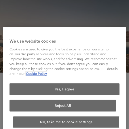
We use website cookies
Cookies are used to give you the best experience on our site, to
deliver 3rd party services and tools, to help us understand and
improve how the site works, and for advertising. We recommend that
you keep all these cookies but if you don't agree you can easily
change them by clicking the cookie settings option below. Full details
are in our
Cookie Policy
Hier geht's leider nicht weiter.
Yes, I agree
Reject All
Die angeforderte Seite kann leider nicht gefunden
No, take me to cookie settings
werden.