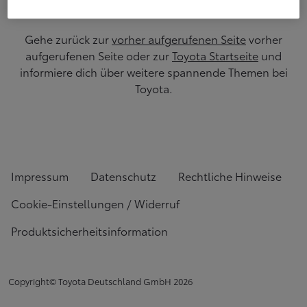
Gehe zurück zur
vorher aufgerufenen Seite
vorher
aufgerufenen Seite oder zur
Toyota Startseite
und
informiere dich über weitere spannende Themen bei
Toyota.
Impressum
Datenschutz
Rechtliche Hinweise
Cookie-Einstellungen / Widerruf
Produktsicherheitsinformation
Copyright© Toyota Deutschland GmbH
2026