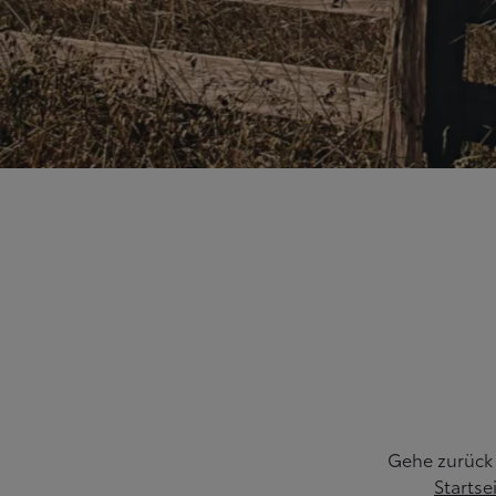
Gehe zurück
Startse