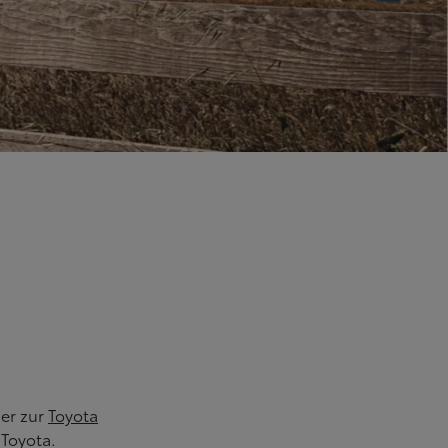
er zur
Toyota
Toyota.