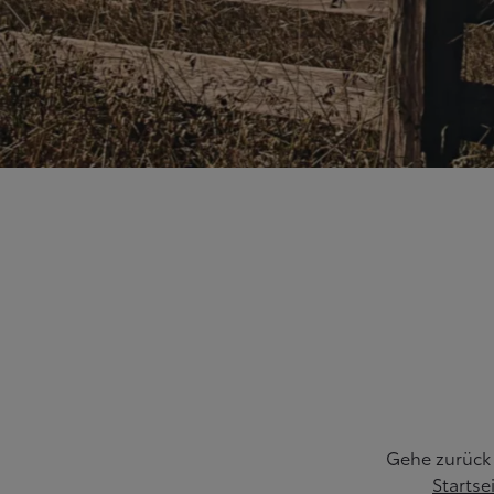
Gehe zurück
Startse