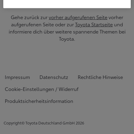
Gehe zurück zur
vorher aufgerufenen Seite
vorher
aufgerufenen Seite oder zur
Toyota Startseite
und
informiere dich über weitere spannende Themen bei
Toyota.
Impressum
Datenschutz
Rechtliche Hinweise
Cookie-Einstellungen / Widerruf
Produktsicherheitsinformation
Copyright© Toyota Deutschland GmbH
2026