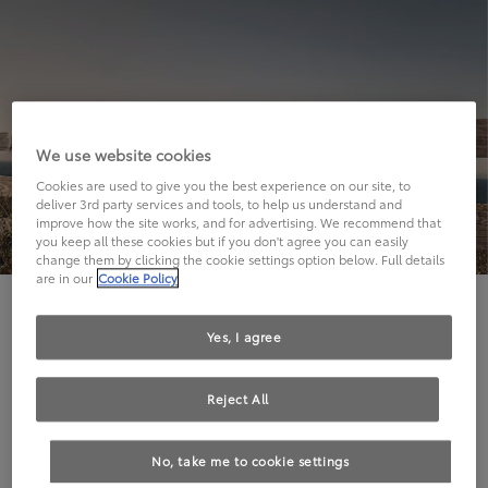
We use website cookies
Cookies are used to give you the best experience on our site, to
deliver 3rd party services and tools, to help us understand and
improve how the site works, and for advertising. We recommend that
you keep all these cookies but if you don't agree you can easily
change them by clicking the cookie settings option below. Full details
are in our
Cookie Policy
Hier geht's leider nicht weiter.
Yes, I agree
Reject All
Die angeforderte Seite kann leider nicht gefunden
No, take me to cookie settings
werden.