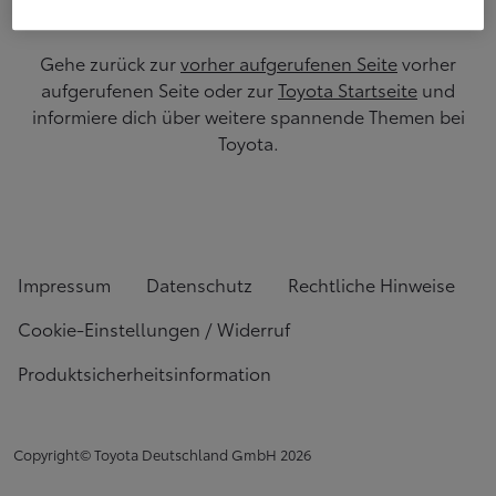
Gehe zurück zur
vorher aufgerufenen Seite
vorher
aufgerufenen Seite oder zur
Toyota Startseite
und
informiere dich über weitere spannende Themen bei
Toyota.
Impressum
Datenschutz
Rechtliche Hinweise
Cookie-Einstellungen / Widerruf
Produktsicherheitsinformation
Copyright© Toyota Deutschland GmbH
2026