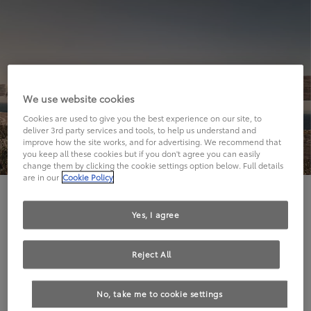
We use website cookies
Cookies are used to give you the best experience on our site, to
deliver 3rd party services and tools, to help us understand and
improve how the site works, and for advertising. We recommend that
you keep all these cookies but if you don't agree you can easily
change them by clicking the cookie settings option below. Full details
are in our
Cookie Policy
Hier geht's leider nicht weiter.
Yes, I agree
Reject All
Die angeforderte Seite kann leider nicht gefunden
No, take me to cookie settings
werden.