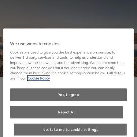
We use website cookies
Cookies are used to give you the best experience on our site, to
deliver 3rd party services and tools, to help us understand and
improve how the site works, and for advertising. We recommend that
you keep all these cookies but if you don't agree you can easily
change them by clicking the cookie settings option below. Full details
are in our
Cookie Policy
Hier geht's leider nicht weiter.
Yes, I agree
Reject All
Die angeforderte Seite kann leider nicht gefunden
No, take me to cookie settings
werden.