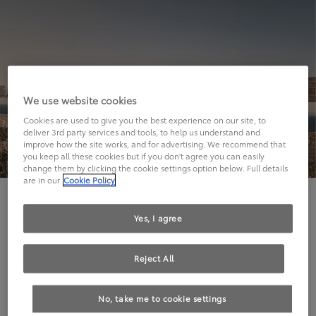
We use website cookies
Cookies are used to give you the best experience on our site, to
deliver 3rd party services and tools, to help us understand and
improve how the site works, and for advertising. We recommend that
you keep all these cookies but if you don't agree you can easily
change them by clicking the cookie settings option below. Full details
are in our
Cookie Policy
Hier geht's leider nicht weiter.
Yes, I agree
Reject All
Die angeforderte Seite kann leider nicht gefunden
No, take me to cookie settings
werden.