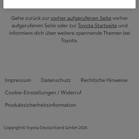
Gehe zurück zur
vorher aufgerufenen Seite
vorher
aufgerufenen Seite oder zur
Toyota Startseite
und
informiere dich über weitere spannende Themen bei
Toyota.
Impressum
Datenschutz
Rechtliche Hinweise
Cookie-Einstellungen / Widerruf
Produktsicherheitsinformation
Copyright© Toyota Deutschland GmbH
2026