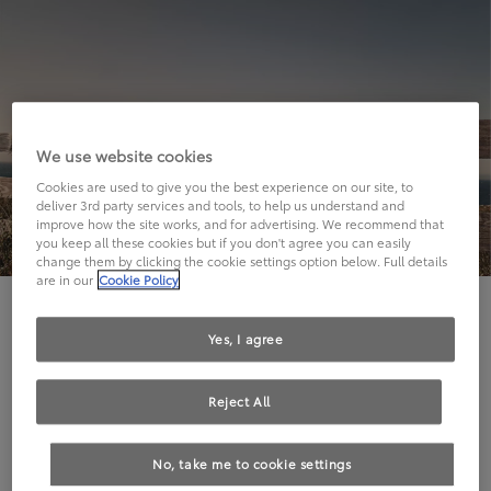
We use website cookies
Cookies are used to give you the best experience on our site, to
deliver 3rd party services and tools, to help us understand and
improve how the site works, and for advertising. We recommend that
you keep all these cookies but if you don't agree you can easily
change them by clicking the cookie settings option below. Full details
are in our
Cookie Policy
Hier geht's leider nicht weiter.
Yes, I agree
Reject All
Die angeforderte Seite kann leider nicht gefunden
No, take me to cookie settings
werden.