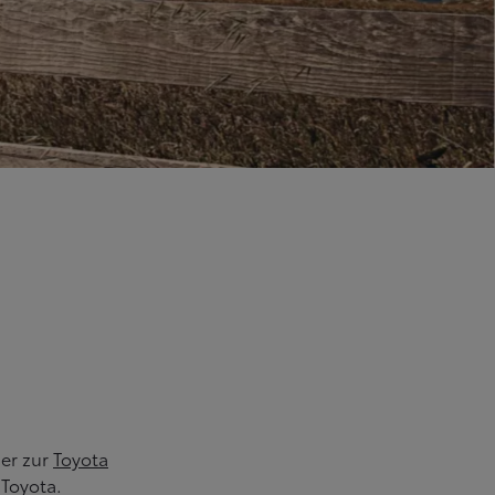
er zur
Toyota
Toyota.