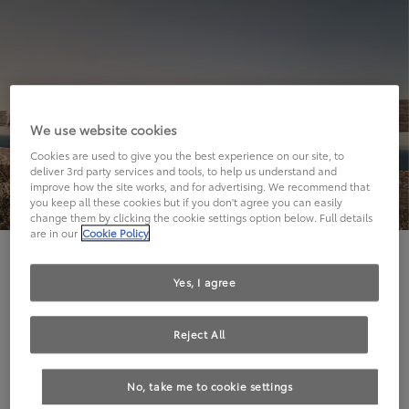
We use website cookies
Cookies are used to give you the best experience on our site, to
deliver 3rd party services and tools, to help us understand and
improve how the site works, and for advertising. We recommend that
you keep all these cookies but if you don't agree you can easily
change them by clicking the cookie settings option below. Full details
are in our
Cookie Policy
Hier geht's leider nicht weiter.
Yes, I agree
Reject All
Die angeforderte Seite kann leider nicht gefunden
No, take me to cookie settings
werden.