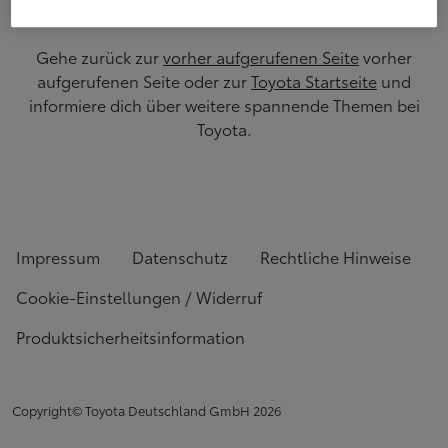
Gehe zurück zur
vorher aufgerufenen Seite
vorher
aufgerufenen Seite oder zur
Toyota Startseite
und
informiere dich über weitere spannende Themen bei
Toyota.
Impressum
Datenschutz
Rechtliche Hinweise
Cookie-Einstellungen / Widerruf
Produktsicherheitsinformation
Copyright© Toyota Deutschland GmbH
2026