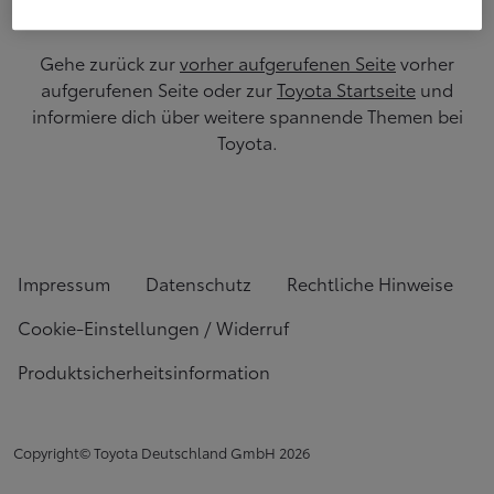
Gehe zurück zur
vorher aufgerufenen Seite
vorher
aufgerufenen Seite oder zur
Toyota Startseite
und
informiere dich über weitere spannende Themen bei
Toyota.
Impressum
Datenschutz
Rechtliche Hinweise
Cookie-Einstellungen / Widerruf
Produktsicherheitsinformation
Copyright© Toyota Deutschland GmbH
2026