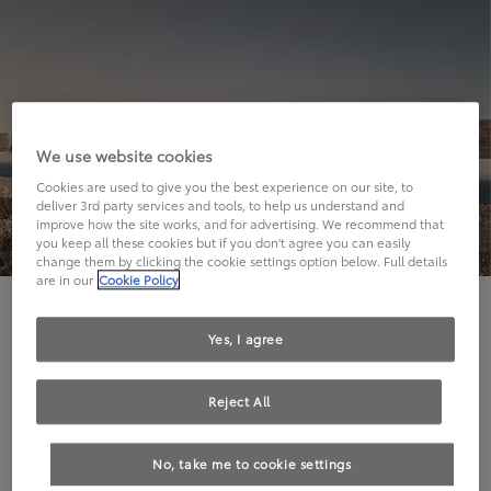
We use website cookies
Cookies are used to give you the best experience on our site, to
deliver 3rd party services and tools, to help us understand and
improve how the site works, and for advertising. We recommend that
you keep all these cookies but if you don't agree you can easily
change them by clicking the cookie settings option below. Full details
are in our
Cookie Policy
Hier geht's leider nicht weiter.
Yes, I agree
Reject All
Die angeforderte Seite kann leider nicht gefunden
No, take me to cookie settings
werden.