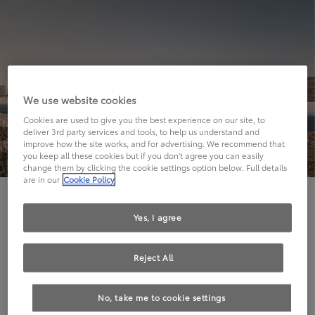
We use website cookies
Cookies are used to give you the best experience on our site, to
deliver 3rd party services and tools, to help us understand and
improve how the site works, and for advertising. We recommend that
you keep all these cookies but if you don't agree you can easily
change them by clicking the cookie settings option below. Full details
are in our
Cookie Policy
Hier geht's leider nicht weiter.
Yes, I agree
Reject All
Die angeforderte Seite kann leider nicht gefunden
No, take me to cookie settings
werden.