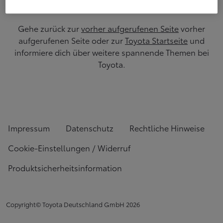
Gehe zurück zur
vorher aufgerufenen Seite
vorher
aufgerufenen Seite oder zur
Toyota Startseite
und
informiere dich über weitere spannende Themen bei
Toyota.
Impressum
Datenschutz
Rechtliche Hinweise
Cookie-Einstellungen / Widerruf
Produktsicherheitsinformation
Copyright© Toyota Deutschland GmbH
2026