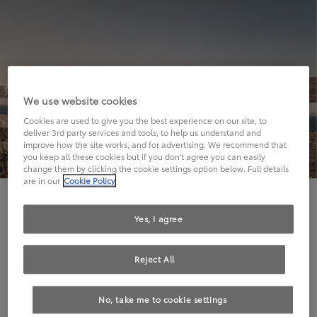
We use website cookies
Cookies are used to give you the best experience on our site, to
deliver 3rd party services and tools, to help us understand and
improve how the site works, and for advertising. We recommend that
you keep all these cookies but if you don't agree you can easily
change them by clicking the cookie settings option below. Full details
are in our
Cookie Policy
Hier geht's leider nicht weiter.
Yes, I agree
Reject All
Die angeforderte Seite kann leider nicht gefunden
No, take me to cookie settings
werden.