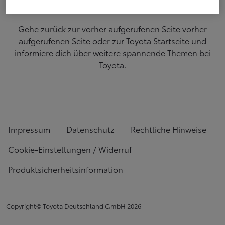
Gehe zurück zur
vorher aufgerufenen Seite
vorher
aufgerufenen Seite oder zur
Toyota Startseite
und
informiere dich über weitere spannende Themen bei
Toyota.
Impressum
Datenschutz
Rechtliche Hinweise
Cookie-Einstellungen / Widerruf
Produktsicherheitsinformation
Copyright© Toyota Deutschland GmbH
2026