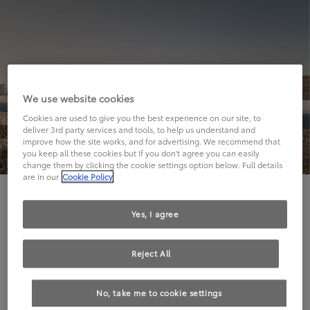
We use website cookies
Cookies are used to give you the best experience on our site, to
deliver 3rd party services and tools, to help us understand and
improve how the site works, and for advertising. We recommend that
you keep all these cookies but if you don't agree you can easily
change them by clicking the cookie settings option below. Full details
are in our
Cookie Policy
Hier geht's leider nicht weiter.
Yes, I agree
Reject All
Die angeforderte Seite kann leider nicht gefunden
No, take me to cookie settings
werden.